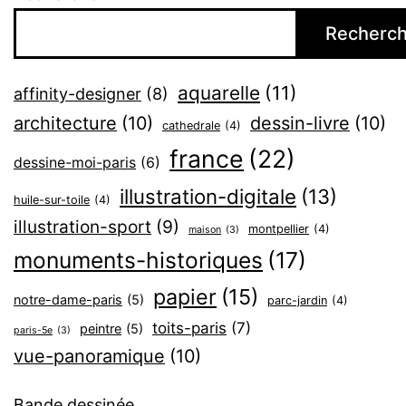
Recherch
aquarelle
(11)
affinity-designer
(8)
architecture
(10)
dessin-livre
(10)
cathedrale
(4)
france
(22)
dessine-moi-paris
(6)
illustration-digitale
(13)
huile-sur-toile
(4)
illustration-sport
(9)
montpellier
(4)
maison
(3)
monuments-historiques
(17)
papier
(15)
notre-dame-paris
(5)
parc-jardin
(4)
toits-paris
(7)
peintre
(5)
paris-5e
(3)
vue-panoramique
(10)
Bande dessinée