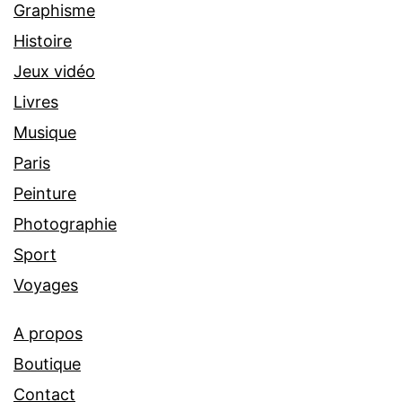
Graphisme
Histoire
Jeux vidéo
Livres
Musique
Paris
Peinture
Photographie
Sport
Voyages
A propos
Boutique
Contact