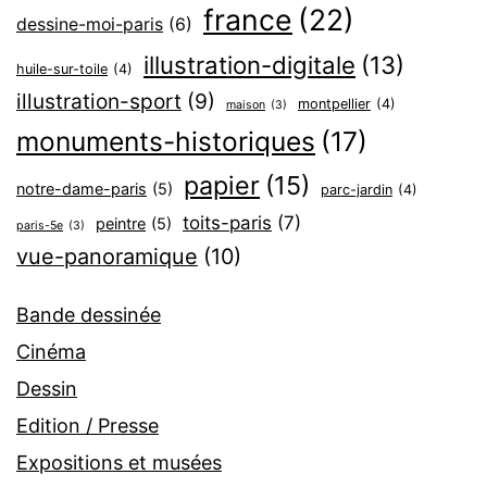
france
(22)
dessine-moi-paris
(6)
illustration-digitale
(13)
huile-sur-toile
(4)
illustration-sport
(9)
montpellier
(4)
maison
(3)
monuments-historiques
(17)
papier
(15)
notre-dame-paris
(5)
parc-jardin
(4)
toits-paris
(7)
peintre
(5)
paris-5e
(3)
vue-panoramique
(10)
Bande dessinée
Cinéma
Dessin
Edition / Presse
Expositions et musées