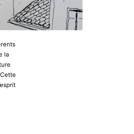
érents
e la
ture
 Cette
esprit