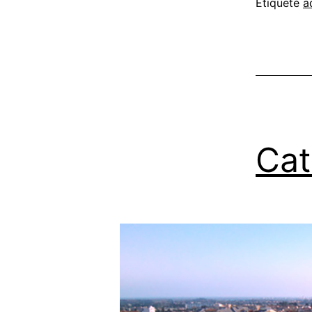
Étiqueté
a
Cat