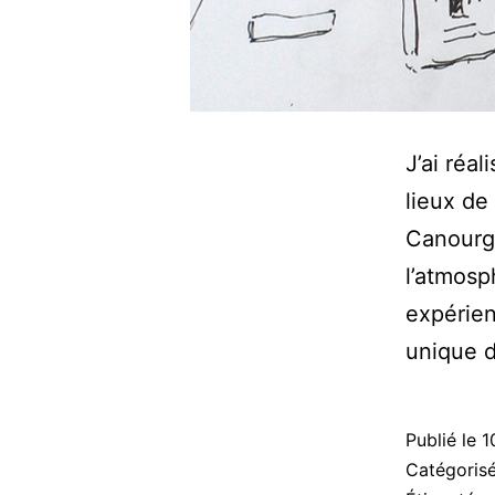
J’ai réa
lieux de
Canourgu
l’atmosp
expérien
unique d
Publié le
1
Catégori