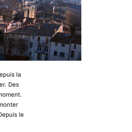
epuis la
er. Des
 moment.
 monter
Depuis le