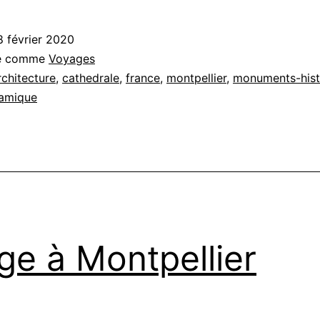
de
Montpellier
8 février 2020
sé comme
Voyages
rchitecture
,
cathedrale
,
france
,
montpellier
,
monuments-hist
amique
ge à Montpellier