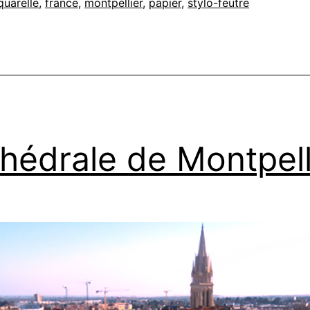
quarelle
,
france
,
montpellier
,
papier
,
stylo-feutre
hédrale de Montpell