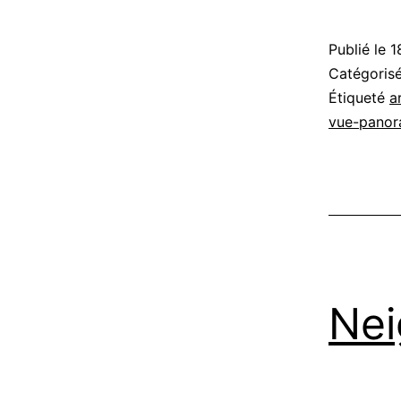
Publié le
1
Catégori
Étiqueté
a
vue-panor
Nei