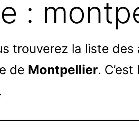
te :
montpe
 trouverez la liste des 
le de
Montpellier
. C’est 
.