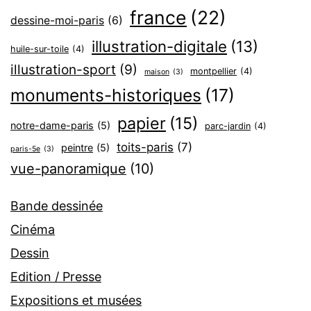
france
(22)
dessine-moi-paris
(6)
illustration-digitale
(13)
huile-sur-toile
(4)
illustration-sport
(9)
montpellier
(4)
maison
(3)
monuments-historiques
(17)
papier
(15)
notre-dame-paris
(5)
parc-jardin
(4)
toits-paris
(7)
peintre
(5)
paris-5e
(3)
vue-panoramique
(10)
Bande dessinée
Cinéma
Dessin
Edition / Presse
Expositions et musées