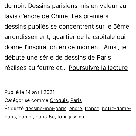
du noir. Dessins parisiens mis en valeur au
lavis d’encre de Chine. Les premiers
dessins publiés se concentrent sur le 5ème
arrondissement, quartier de la capitale qui
donne l’inspiration en ce moment. Ainsi, je
débute une série de dessins de Paris
De
réalisés au feutre et…
Poursuivre la lecture
de
Par
Publié le
14 avril 2021
au
Catégorisé comme
Croquis
,
Paris
La
Étiqueté
dessine-moi-paris
,
encre
,
france
,
notre-dame-
paris
,
papier
,
paris-5e
,
tour-jussieu