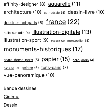
aquarelle
(11)
affinity-designer
(8)
architecture
(10)
dessin-livre
(10)
cathedrale
(4)
france
(22)
dessine-moi-paris
(6)
illustration-digitale
(13)
huile-sur-toile
(4)
illustration-sport
(9)
montpellier
(4)
maison
(3)
monuments-historiques
(17)
papier
(15)
notre-dame-paris
(5)
parc-jardin
(4)
toits-paris
(7)
peintre
(5)
paris-5e
(3)
vue-panoramique
(10)
Bande dessinée
Cinéma
Dessin