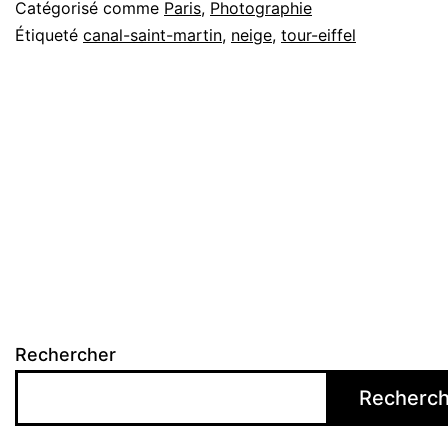
Catégorisé comme
Paris
,
Photographie
Étiqueté
canal-saint-martin
,
neige
,
tour-eiffel
Rechercher
Recherch