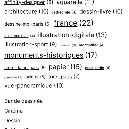
aquarelle
(11)
affinity-designer
(8)
architecture
(10)
dessin-livre
(10)
cathedrale
(4)
france
(22)
dessine-moi-paris
(6)
illustration-digitale
(13)
huile-sur-toile
(4)
illustration-sport
(9)
montpellier
(4)
maison
(3)
monuments-historiques
(17)
papier
(15)
notre-dame-paris
(5)
parc-jardin
(4)
toits-paris
(7)
peintre
(5)
paris-5e
(3)
vue-panoramique
(10)
Bande dessinée
Cinéma
Dessin