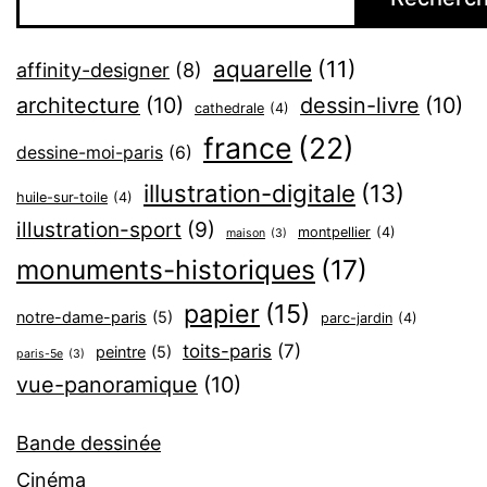
aquarelle
(11)
affinity-designer
(8)
architecture
(10)
dessin-livre
(10)
cathedrale
(4)
france
(22)
dessine-moi-paris
(6)
illustration-digitale
(13)
huile-sur-toile
(4)
illustration-sport
(9)
montpellier
(4)
maison
(3)
monuments-historiques
(17)
papier
(15)
notre-dame-paris
(5)
parc-jardin
(4)
toits-paris
(7)
peintre
(5)
paris-5e
(3)
vue-panoramique
(10)
Bande dessinée
Cinéma