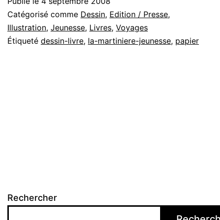
Publié le
4 septembre 2008
Catégorisé comme
Dessin
,
Edition / Presse
,
Illustration
,
Jeunesse
,
Livres
,
Voyages
Étiqueté
dessin-livre
,
la-martiniere-jeunesse
,
papier
Rechercher
Recherch