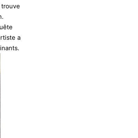
 trouve
n.
quête
rtiste a
inants.