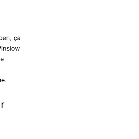
 ben, ça
Winslow
re
me.
r
2