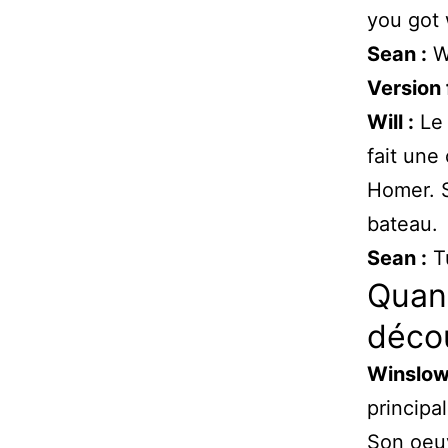
you got 
Sean :
We
Version 
Will :
Le 
fait une
Homer. S
bateau.
Sean :
Tu
Quand
décou
Winslo
principa
Son oeuv