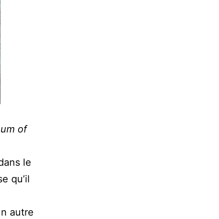
eum of
dans le
e qu’il
un autre