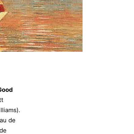
Good
tt
lliams).
eau de
 de