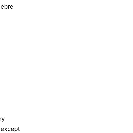
lèbre
ry
 except