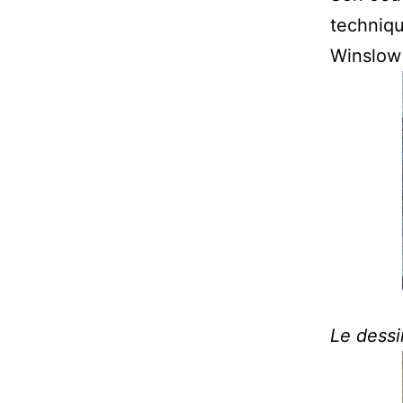
technique
Winslow 
Le dess