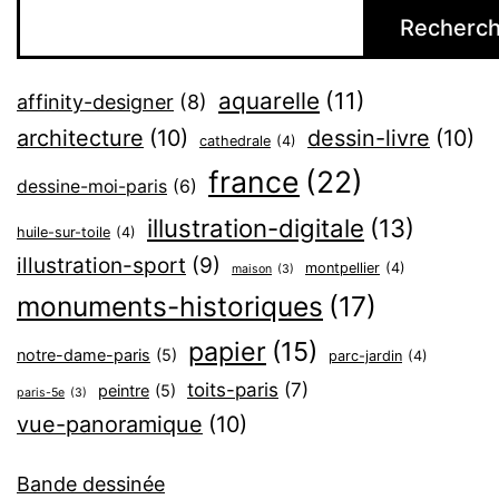
Recherch
aquarelle
(11)
affinity-designer
(8)
architecture
(10)
dessin-livre
(10)
cathedrale
(4)
france
(22)
dessine-moi-paris
(6)
illustration-digitale
(13)
huile-sur-toile
(4)
illustration-sport
(9)
montpellier
(4)
maison
(3)
monuments-historiques
(17)
papier
(15)
notre-dame-paris
(5)
parc-jardin
(4)
toits-paris
(7)
peintre
(5)
paris-5e
(3)
vue-panoramique
(10)
Bande dessinée