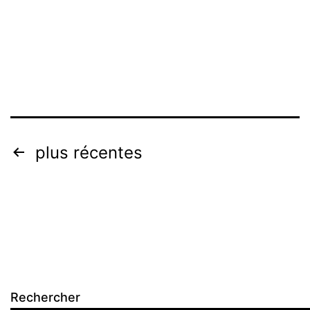
Pagination
plus récentes
des
publications
Rechercher