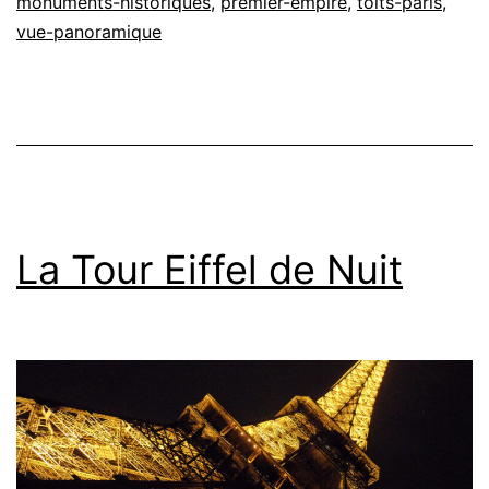
monuments-historiques
,
premier-empire
,
toits-paris
,
vue-panoramique
La Tour Eiffel de Nuit