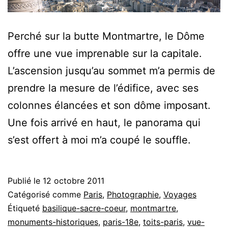
Perché sur la butte Montmartre, le Dôme
offre une vue imprenable sur la capitale.
L’ascension jusqu’au sommet m’a permis de
prendre la mesure de l’édifice, avec ses
colonnes élancées et son dôme imposant.
Une fois arrivé en haut, le panorama qui
s’est offert à moi m’a coupé le souffle.
Publié le
12 octobre 2011
Catégorisé comme
Paris
,
Photographie
,
Voyages
Étiqueté
basilique-sacre-coeur
,
montmartre
,
monuments-historiques
,
paris-18e
,
toits-paris
,
vue-